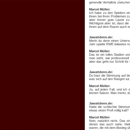
generelle Verhältnis zwische
Marcel Müller:
Ich habe zu den Spielern ei
ihnen bei ihren Problemen zu
aber immer gute Laune zu 
Wichtigste aber ist, dass di
ihnen auf dem Rasen auch er
Jawattdenn.de:
Merkt du denn einen Untersc
Jahr spielte RWE teilweise n
Marcel Müller:
Das ist ein tolles Stadion u
man sieht, wie professionel
aber das geht nur Schritt für 
Jawattdenn.de:
Du hast die Stimmung auf d
was sich auf den Rängen tut.
Marcel Müller:
Ja, auf jeden Fall, und ich
letzten Saison. Man merkt, d
Jawattdenn.de:
Hatte die schlechte Stimmun
etwas einen Profi völlig kalt?
Marcel Müller:
Nein, natürlich nicht. Das 
denen das auch nahe. Viele
waren, die mit dem Abstieg üb