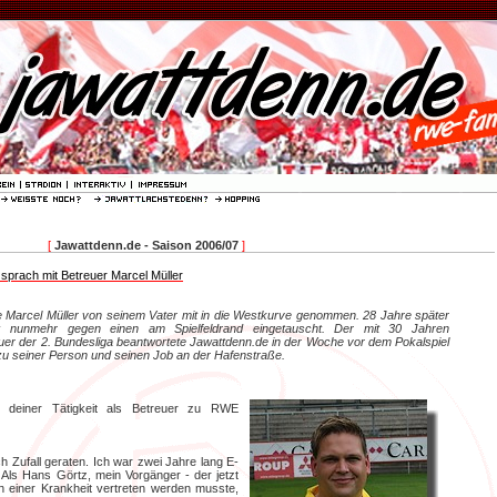
[
Jawattdenn.de - Saison 2006/07
]
 sprach mit Betreuer Marcel Müller
 Marcel Müller von seinem Vater mit in die Westkurve genommen. 28 Jahre später
tz nunmehr gegen einen am Spielfeldrand eingetauscht. Der mit 30 Jahren
euer der 2. Bundesliga beantwortete Jawattdenn.de in der Woche vor dem Pokalspiel
 zu seiner Person und seinen Job an der Hafenstraße.
u deiner Tätigkeit als Betreuer zu RWE
h Zufall geraten. Ich war zwei Jahre lang E-
 Als Hans Görtz, mein Vorgänger - der jetzt
en einer Krankheit vertreten werden musste,