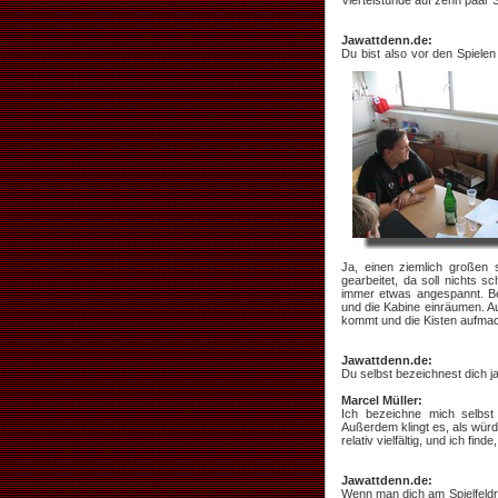
Viertelstunde auf zehn paar 
Jawattdenn.de:
Du bist also vor den Spielen
Ja, einen ziemlich großen 
gearbeitet, da soll nichts 
immer etwas angespannt. Be
und die Kabine einräumen. 
kommt und die Kisten aufmach
Jawattdenn.de:
Du selbst bezeichnest dich ja
Marcel Müller:
Ich bezeichne mich selbst 
Außerdem klingt es, als würd
relativ vielfältig, und ich f
Jawattdenn.de:
Wenn man dich am Spielfeldra