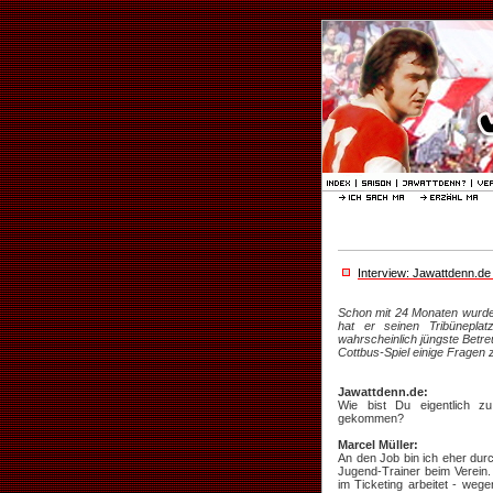
Interview: Jawattdenn.de
Schon mit 24 Monaten wurde
hat er seinen Tribünepla
wahrscheinlich jüngste Betr
Cottbus-Spiel einige Fragen
Jawattdenn.de:
Wie bist Du eigentlich z
gekommen?
Marcel Müller:
An den Job bin ich eher durc
Jugend-Trainer beim Verein.
im Ticketing arbeitet - weg