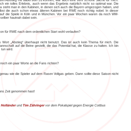
beim Aufstieg mit dabei sein zu können, war auch eine sehr schöne Sache für mich.
uch ein tolles Erlebnis, auch wenn das Ergebnis natürlich nicht so optimal war. Die
 Da steht man in den Kabinen, in denen sich auch die Bayern umgezogen haben, und
bst die auch schon etwas älteren Kabinen bei RWE noch richtig nobel. In dieser
 auf die Spiele in Köln und in München. Vor ein paar Wochen waren da noch WM-
t selber hautnah dabei sein.
son für RWE nach dem ordentlichen Start wohl verlaufen?
 Wort „Abstieg“ überhaupt nicht benutzt. Das ist auch kein Thema für mich. Die
annschaft auf die Beine gestellt, die das Potential hat, die Klasse zu halten. Ich bin
 tun wird.
och ein paar Worte an die Fans richten?
 genau wie die Spieler auf dem Rasen Vollgas geben. Dann sollte diese Saison nicht
 uns Zeit genommen hast!
 Holländer
und
Tim Zähringer
vor dem Pokalspiel gegen Energie Cottbus