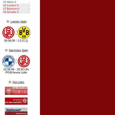
15
Mainz II
-
16
Lautern II
-
17
Bochum II
-
18
Schalke II
-
Letztes Spiel
09.08.08 - 1:3 (1:1)
Nächstes Spiel
15.08.08 - 18:30 Uhr
PGW Arena Lotte
Hot Links