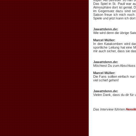
super. Als Betreuer so nah 
Das Spiel in St. Pauli war a
Atmosphäre dort ist genial.
im Gegensatz dazu sind sel
Saison freue ich mich noch
Spiele und jetzt kann ich dor
Jawattdenn.de:
Wie wird denn die übrige Sai
Marcel Müller:
In den Katakomben wird das
sportliche Leitung hat eine M
mir auch sicher, dass sie das
Jawattdenn.de:
Möchtest Du zum Abschluss n
Marcel Müller:
Die Fans sollten einfach nur
viel schief gehen!
Jawattdenn.de:
Vielen Dank, dass du dir für
Das Interview führten
Henrik