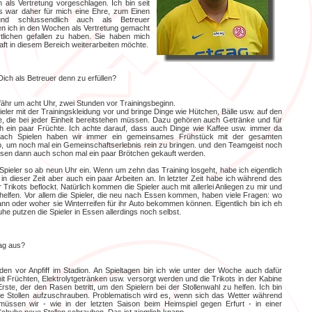
als Vertretung vorgeschlagen. Ich bin seit
Es war daher für mich eine Ehre, zum Einen
und schlussendlich auch als Betreuer
en ich in den Wochen als Vertretung gemacht
tlichen gefallen zu haben. Sie haben mich
aft in diesem Bereich weiterarbeiten möchte.
Dich als Betreuer denn zu erfüllen?
fähr um acht Uhr, zwei Stunden vor Trainingsbeginn.
ieler mit der Trainingskleidung vor und bringe Dinge wie Hütchen, Bälle usw. auf den
ge, die bei jeder Einheit bereitstehen müssen. Dazu gehören auch Getränke und für
ch ein paar Früchte. Ich achte darauf, dass auch Dinge wie Kaffee usw. immer da
ach Spielen haben wir immer ein gemeinsames Frühstück mit der gesamten
, um noch mal ein Gemeinschaftserlebnis rein zu bringen. und den Teamgeist noch
ssen dann auch schon mal ein paar Brötchen gekauft werden.
Spieler so ab neun Uhr ein. Wenn um zehn das Training losgeht, habe ich eigentlich
 in dieser Zeit aber auch ein paar Arbeiten an. In letzter Zeit habe ich während des
r Trikots beflockt. Natürlich kommen die Spieler auch mit allerlei Anliegen zu mir und
helfen. Vor allem die Spieler, die neu nach Essen kommen, haben viele Fragen: wo
 oder woher sie Winterreifen für ihr Auto bekommen können. Eigentlich bin ich eh
he putzen die Spieler in Essen allerdings noch selbst.
tag aus?
nden vor Anpfiff im Stadion. An Spieltagen bin ich wie unter der Woche auch dafür
mit Früchten, Elektrolytgetränken usw. versorgt werden und die Trikots in der Kabine
 Erste, der den Rasen betritt, um den Spielern bei der Stollenwahl zu helfen. Ich bin
die Stollen aufzuschrauben. Problematisch wird es, wenn sich das Wetter während
müssen wir - wie in der letzten Saison beim Heimspiel gegen Erfurt - in einer