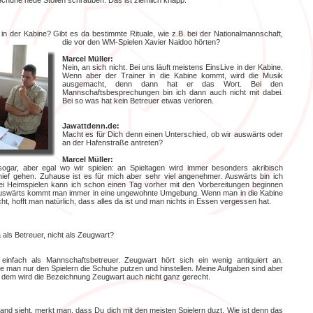
Schuhe neue Stollen schrauben. Das ist ziemlich knapp.
 in der Kabine? Gibt es da bestimmte Rituale, wie z.B. bei der Nationalmannschaft,
die vor den WM-Spielen Xavier Naidoo hörten?
Marcel Müller:
Nein, an sich nicht. Bei uns läuft meistens EinsLive in der Kabine.
Wenn aber der Trainer in die Kabine kommt, wird die Musik
ausgemacht, denn dann hat er das Wort. Bei den
Mannschaftsbesprechungen bin ich dann auch nicht mit dabei.
Bei so was hat kein Betreuer etwas verloren.
Jawattdenn.de:
Macht es für Dich denn einen Unterschied, ob wir auswärts oder
an der Hafenstraße antreten?
Marcel Müller:
sogar, aber egal wo wir spielen: an Spieltagen wird immer besonders akribisch
schief gehen. Zuhause ist es für mich aber sehr viel angenehmer. Auswärts bin ich
i Heimspielen kann ich schon einen Tag vorher mit den Vorbereitungen beginnen
Auswärts kommt man immer in eine ungewohnte Umgebung. Wenn man in die Kabine
t, hofft man natürlich, dass alles da ist und man nichts in Essen vergessen hat.
 als Betreuer, nicht als Zeugwart?
einfach als Mannschaftsbetreuer. Zeugwart hört sich ein wenig antiquiert an.
e man nur den Spielern die Schuhe putzen und hinstellen. Meine Aufgaben sind aber
inde, dem wird die Bezeichnung Zeugwart auch nicht ganz gerecht.
nd sieht, merkt man, dass Du dich mit den meisten Spielern duzt. Wie ist denn das