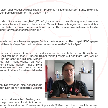
ankreisen auch wieder Diskussionen um Probleme mit rechtsradikalen Fans. Bekommt
s von fremdenfeindlichen Äußerungen mit?
atürlich Sachen wie das „Rot“-„Weiss“-„Essen“, aber Fanäußerungen im Einzelnen
i musste ich einmal unserem Torwart eine Getränkeflasche bringen und musste dabei
i und habe mir einige Sprüche anhören dürfen. Die gingen zwar teilweise unter die
 und Ganzen aber schon richtig gut.
wurde vor dem Pokalspiel gegen Cottbus geführt; Anm. d. Red.) spielt RWE gegen
und Francis Kioyo. Sind da irgendwelche besonderen Gefühle im Spiel?
en, war ich ja noch kein Betreuer und ich kenne sie eigentlich auch größtenteils nur
 Zeit war ich ja noch E-Jugend-Trainer.
Wenn Francis auf den Platz kam, war er
 und ist sehr gut mit den Kindern
es auch nicht wichtig, ob Kioyo
 Tor schießt, sondern dass RWE
e es natürlich ein Traum, Schalke
sten in einem Auswärtsspiel in der
den Rot-Weissen eine sensationelle
ein Dein bisher schönstes Erlebnis
Aus so einem tollen Stadion, auch
 wenige Zuschauer für die AOL-Arena
and noch mit den drei Punkten im Gepäck die 300km nach Hause zu fahren, war