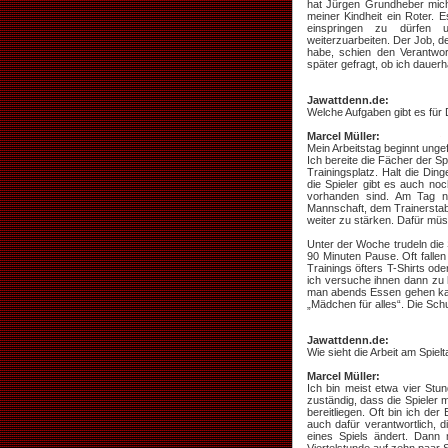
hat Jürgen Grundheber mich 
meiner Kindheit ein Roter. 
einspringen zu dürfen 
weiterzuarbeiten. Der Job, d
habe, schien den Verantwor
später gefragt, ob ich dauerh
Jawattdenn.de:
Welche Aufgaben gibt es für 
Marcel Müller:
Mein Arbeitstag beginnt unge
Ich bereite die Fächer der Sp
Trainingsplatz. Halt die Din
die Spieler gibt es auch no
vorhanden sind. Am Tag n
Mannschaft, dem Trainerstab
weiter zu stärken. Dafür mü
Unter der Woche trudeln die 
90 Minuten Pause. Oft fallen
Trainings öfters T-Shirts ode
ich versuche ihnen dann zu 
man abends Essen gehen kann
„Mädchen für alles“. Die Schu
Jawattdenn.de:
Wie sieht die Arbeit am Spiel
Marcel Müller:
Ich bin meist etwa vier Stu
zuständig, dass die Spieler 
bereitliegen. Oft bin ich der
auch dafür verantwortlich, 
eines Spiels ändert. Dann 