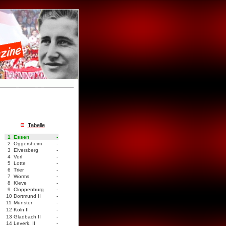
Tabelle
1
Essen
-
2
Oggersheim
-
3
Elversberg
-
4
Verl
-
5
Lotte
-
6
Trier
-
7
Worms
-
8
Kleve
-
9
Cloppenburg
-
10
Dortmund II
-
11
Münster
-
12
Köln II
-
13
Gladbach II
-
14
Leverk. II
-