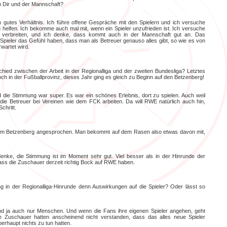
n Dir und der Mannschaft?
n gutes Verhältnis. Ich führe offene Gespräche mit den Spielern und ich versuche
 helfen. Ich bekomme auch mal mit, wenn ein Spieler unzufrieden ist. Ich versuche
verbreiten, und ich denke, dass kommt auch in der Mannschaft gut an. Das
e Spieler das Gefühl haben, dass man als Betreuer genauso alles gibt, so wie es von
wartet wird.
hied zwischen der Arbeit in der Regionalliga und der zweiten Bundesliga? Letztes
och in der Fußballprovinz, dieses Jahr ging es gleich zu Beginn auf den Betzenberg!
nd die Stimmung war super. Es war ein schönes Erlebnis, dort zu spielen. Auch weil
l die Betreuer bei Vereinen wie dem FCK arbeiten. Da will RWE natürlich auch hin,
Schritt.
em Betzenberg angesprochen. Man bekommt auf dem Rasen also etwas davon mit,
 denke, die Stimmung ist im Moment sehr gut. Viel besser als in der Hinrunde der
ass die Zuschauer derzeit richtig Bock auf RWE haben.
g in der Regionalliga-Hinrunde denn Auswirkungen auf die Spieler? Oder lässt so
sind ja auch nur Menschen. Und wenn die Fans ihre eigenen Spieler angehen, geht
 Zuschauer hatten anscheinend nicht verstanden, dass das alles neue Spieler
erhaupt nichts zu tun hatten.