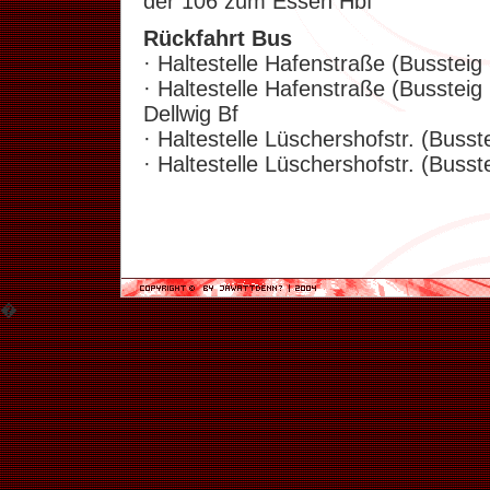
der 106 zum Essen Hbf
Rückfahrt
Bus
· Haltestelle Hafenstraße (Bussteig
· Haltestelle Hafenstraße (Bussteig
Dellwig Bf
· Haltestelle Lüschershofstr. (Busst
· Haltestelle Lüschershofstr. (Buss
�