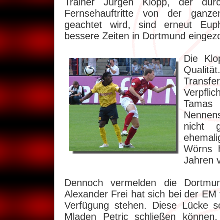
Trainer Jürgen Klopp, der dur
Fernsehauftritte von der ganz
geachtet wird, sind erneut Eup
bessere Zeiten in Dortmund eingez
Die Klo
Qualit
Transf
Verpfli
Tamas H
Nennen
nicht 
ehemali
Wörns 
Jahren 
Dennoch vermelden die Dortmund
Alexander Frei hat sich bei der EM 
Verfügung stehen. Diese Lücke s
Mladen Petric schließen können.