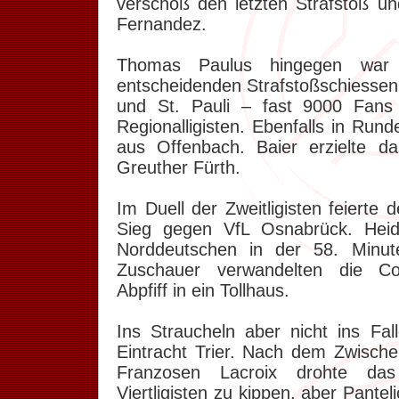
verschoß den letzten Strafstoß un
Fernandez.
Thomas Paulus hingegen war 
entscheidenden Strafstoßschiessen
und St. Pauli – fast 9000 Fans 
Regionalligisten. Ebenfalls in Run
aus Offenbach. Baier erzielte 
Greuther Fürth.
Im Duell der Zweitligisten feierte
Sieg gegen VfL Osnabrück. Heid
Norddeutschen in der 58. Minut
Zuschauer verwandelten die C
Abpfiff in ein Tollhaus.
Ins Straucheln aber nicht ins F
Eintracht Trier. Nach dem Zwische
Franzosen Lacroix drohte da
Viertligisten zu kippen, aber Pante