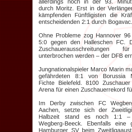
allerdings noch in der 93. Minut
durch Moritz. Erst in der Verlänge
kämpfenden Fünftligisten die K
entscheidenden 2:1 durch Bogavac
Ohne Probleme zog Hannover 96 i
5:0 gegen den Halleschen FC. 
Zuschauerausschreitungen 
unterbrochen werden – der DFB ermi
Jungnationalspieler Marco Marin ma
gefährdeten 8:1 von Borussia 
Fichte Bielefeld. 8100 Zuschaue
Arena für einen Zuschauerrekord für
Im Derby zwischen FC Wegberg
Aachen, setzte sich der Zweitli
Halbzeit stand es noch 1:1 – 
Wegberg-Beeck. Ebenfalls eine 
Hamburger SV beim Zweitligaauste